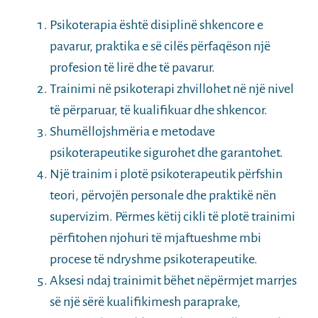
Psikoterapia është disiplinë shkencore e
pavarur, praktika e së cilës përfaqëson një
profesion të lirë dhe të pavarur.
Trainimi në psikoterapi zhvillohet në një nivel
të përparuar, të kualifikuar dhe shkencor.
Shumëllojshmëria e metodave
psikoterapeutike sigurohet dhe garantohet.
Një trainim i plotë psikoterapeutik përfshin
teori, përvojën personale dhe praktikë nën
supervizim. Përmes këtij cikli të plotë trainimi
përfitohen njohuri të mjaftueshme mbi
procese të ndryshme psikoterapeutike.
Aksesi ndaj trainimit bëhet nëpërmjet marrjes
së një sërë kualifikimesh paraprake,