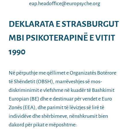
eap.headoffice@europsyche.org
DEKLARATA E STRASBURGUT
MBI PSIKOTERAPINË E VITIT
1990
Në përputhje me qëllimet e Organizatës Botërore
të Shëndetit (OBSH), marrëveshjes së mos-
diskriminimit e vlefshme në kuadër të Bashkimit
Europian (BE) dhe e destinuar për vendet e Euro
Zonës (EEA), dhe parimit të lëvizjes së lirë të
individëve dhe shërbimeve, nënshkruesit bien
dakord për pikat e mëposhtme: