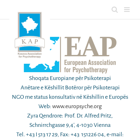
Skip
to
content
Shoqata Europiane për Psikoterapi
Anëtare e Këshillit Botëror për Psikoterapi
NGO me status konsultativ në Këshillin e Europës
Web:
www.europsyche.org
Zyra Qendrore: Prof. Dr. Alfred Pritz,
Schnirrchgasse 9,4′, 4-1030 Vienna
Tel. +43 I 513 17 29, Fax: +43 151226 04, e-mail: