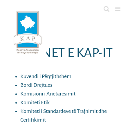
Skip
to
content
ORGANET E KAP-IT
Kuvendi i Përgjithshëm
Bordi Drejtues
Komisioni i Anëtarësimit
Komiteti Etik
Komiteti i Standardeve të Trajnimit dhe
Certifikimit