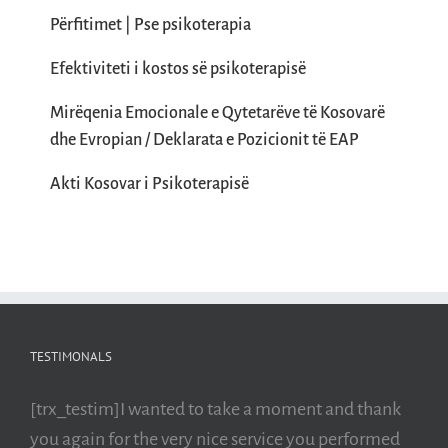
Përfitimet | Pse psikoterapia
Efektiviteti i kostos së psikoterapisë
Mirëqenia Emocionale e Qytetarëve të Kosovarë
dhe Evropian / Deklarata e Pozicionit të EAP
Akti Kosovar i Psikoterapisë
TESTIMONALS
[trx_testim]I wanted to take a moment and thank
you again for the very nice service you performed